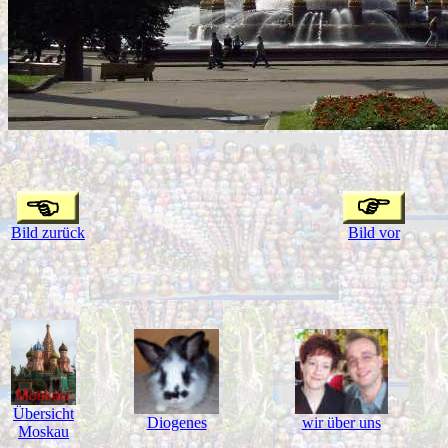
Bild zurück
Bild vor
Übersicht
Diogenes
wir über uns
Moskau